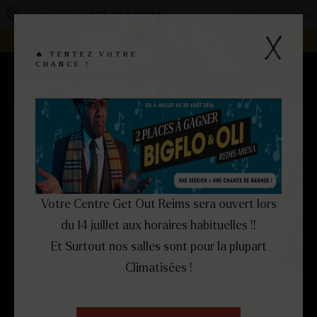
Panneau de gestion des cookies
Changer de centre
VOUS ÊTES À
GET OUT REIMS
REJOIGNEZ LA FAMILLE -
DEVENEZ FRANCHISÉ !
🔥 TENTEZ VOTRE
CHANCE !
RÉSERVEZ
MENU
FERMER
Votre Centre Get Out Reims sera ouvert lors
du 14 juillet aux horaires habituelles !!
Et Surtout nos salles sont pour la plupart
Climatisées !