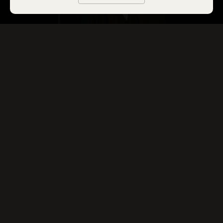
Saurez-vous trouver
les secrets de ce site ?
LE PÈRE