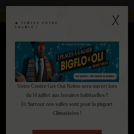
Panneau de gestion des cookies
Changer de centre
VOUS ÊTES À
GET OUT REIMS
REJOIGNEZ LA FAMILLE -
DEVENEZ FRANCHISÉ !
🔥 TENTEZ VOTRE
CHANCE !
RÉSERVEZ
MENU
FERMER
Votre Centre Get Out Reims sera ouvert lors
du 14 juillet aux horaires habituelles !!
Et Surtout nos salles sont pour la plupart
Climatisées !