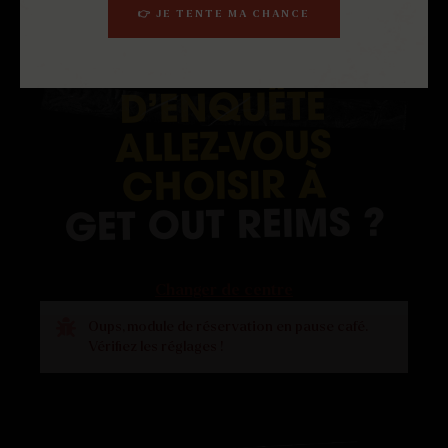
👉 JE TENTE MA CHANCE
TYPE
QUEL
D’ENQUÊTE
ALLEZ-VOUS
À
CHOISIR
?
REIMS
OUT
GET
Changer de centre
Oups, module de réservation en pause café.
Vérifiez les réglages !